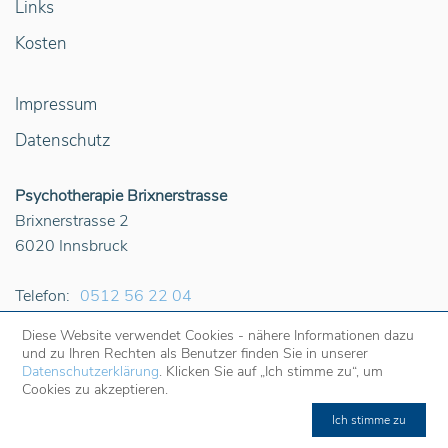
Links
Kosten
Impressum
Datenschutz
Psychotherapie Brixnerstrasse
Brixnerstrasse 2
6020
Innsbruck
Telefon:
0512 56 22 04
E-Mail:
office@psychotherapie-brixnerstrasse.at
Diese Website verwendet Cookies - nähere Informationen dazu
Web:
psychotherapie-brixnerstrasse.at
und zu Ihren Rechten als Benutzer finden Sie in unserer
Datenschutzerklärung
. Klicken Sie auf „Ich stimme zu“, um
Cookies zu akzeptieren.
Ich stimme zu